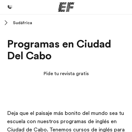
Sudáfrica
Inicio
Bienvenido a EF
Programas en Ciudad
Programas
Del Cabo
Ver todo lo que hacemos
Oficinas
Pide tu revista gratis
Encuentra una oficina
Sobre nosotros
Quiénes somos
Campus EF
Campus EF
Trabajos
Deja que el paisaje más bonito del mundo sea tu
escuela con nuestros programas de inglés en
Únete al equipo
Ciudad de Cabo. Tenemos cursos de inglés para