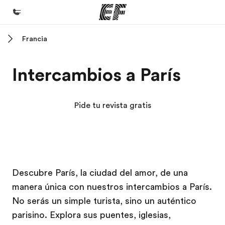
Francia
Inicio
Bienvenido a EF
Intercambios a París
Programas
Ver todo lo que hacemos
Pide tu revista gratis
Oficinas
Encuentra una oficina
Sobre nosotros
Campus EF
Campus EF
Descubre París, la ciudad del amor, de una
Quiénes somos
manera única con nuestros intercambios a París.
Trabajos
No serás un simple turista, sino un auténtico
Únete al equipo
parisino. Explora sus puentes, iglesias,