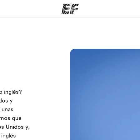
mas
Oficinas
Sobre
ue hacemos
Encuentra una oficina
Quié
o inglés?
dos y
r unas
amos que
os Unidos y,
 inglés