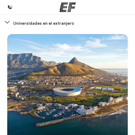
Universidades en el extranjero
Inicio
Bienvenido a EF
Programas
Ver todo lo que hacemos
Oficinas
Encuentra una oficina
Sobre nosotros
Quiénes somos
Trabajos
Únete al equipo