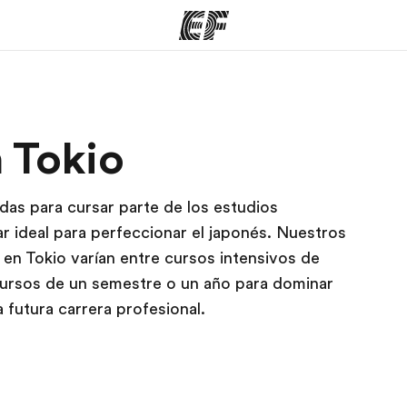
mas
Oficinas
Sobre
 Tokio
ue hacemos
Encuentra una oficina
Quié
das para cursar parte de los estudios
ar ideal para perfeccionar el japonés. Nuestros
en Tokio varían entre cursos intensivos de
cursos de un semestre o un año para dominar
a futura carrera profesional.