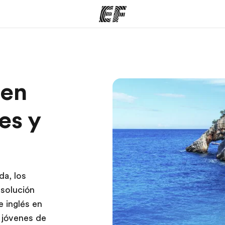
mas
Oficinas
Sobre
 en
ue hacemos
Encuentra una oficina
Quié
es y
da, los
 solución
e inglés en
 jóvenes de