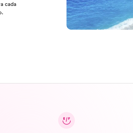
ra cada
ño.