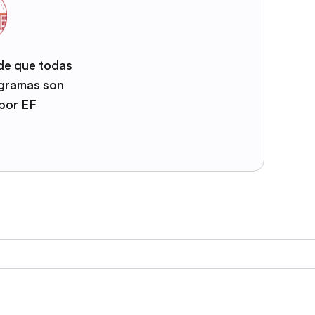
 de que todas
ogramas son
por EF