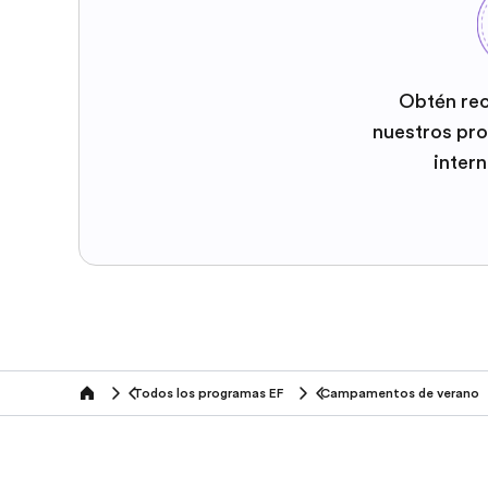
Obtén re
nuestros pr
inter
Todos los programas EF
Campamentos de verano
home