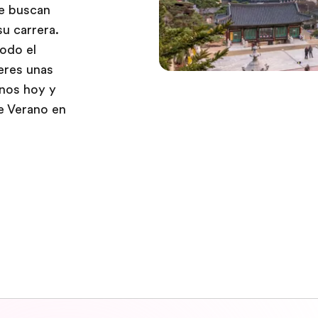
ue buscan
su carrera.
odo el
eres unas
anos hoy y
 Verano en