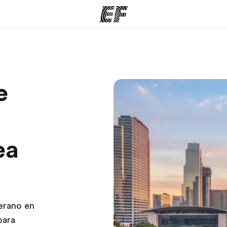
mas
Oficinas
Sobre
e
ue hacemos
Encuentra una oficina
Quié
ea
erano en
para