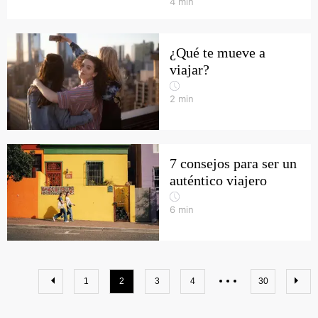
4
min
¿Qué te mueve a
viajar?
2
min
7 consejos para ser un
auténtico viajero
6
min
1
2
3
4
30