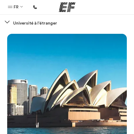
FR
Université à l'étranger
Accueil
Bienvenue chez EF
Programmes
Nos offres
Bureaux
Trouver un bureau
A propos de nous
Qui sommes-nous ?
EF recrute
Rejoignez nos équipes