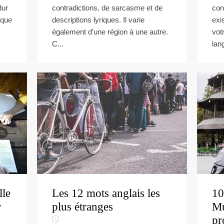
dur
contradictions, de sarcasme et de
con
 que
descriptions lyriques. Il varie
exi
également d'une région à une autre.
vot
C...
lang
lle
Les 12 mots anglais les
10
r
plus étranges
M
pr