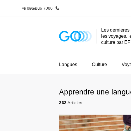
1 866 386 7080
Menu
Les dernières 
les voyages, l
Accueil
Progra
culture par EF
Bienvenue chez EF
Nos off
Langues
Culture
Voy
Apprendre une langu
262
Articles