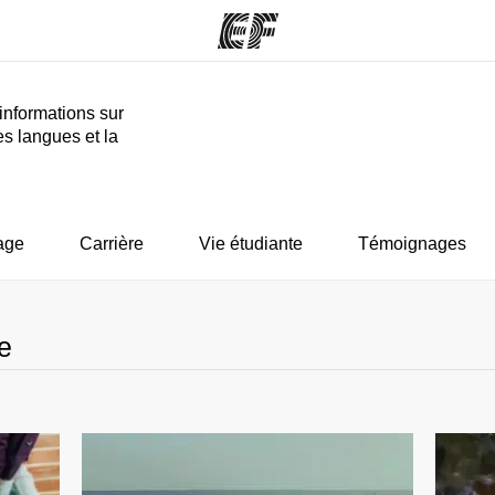
informations sur
es langues et la
mmes
Bureaux
A prop
res
Trouver un bureau
Qui so
age
Carrière
Vie étudiante
Témoignages
e