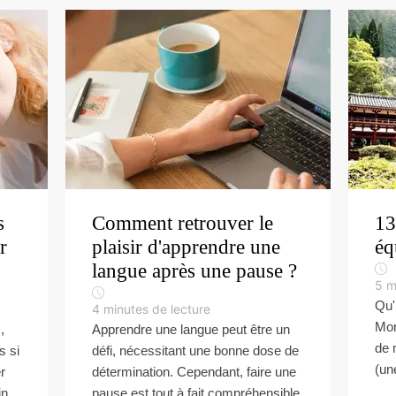
s
Comment retrouver le
13
r
plaisir d'apprendre une
éq
langue après une pause ?
5
m
Qu'
4
minutes de lecture
Mon
,
Apprendre une langue peut être un
de 
s si
défi, nécessitant une bonne dose de
(un
r
détermination. Cependant, faire une
in,
pause est tout à fait compréhensible