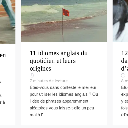
11 idiomes anglais du
12
 en
quotidien et leurs
da
origines
d’
7
minutes de lecture
8
m
s
Êtes-vous sans conteste le meilleur
Étu
pour utiliser les idiomes anglais ? Ou
exp
s
l’idée de phrases apparemment
y e
r à
aléatoires vous laisse-t-elle un peu
foi
mal à l’...
(d’a