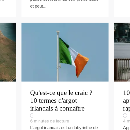
et peut...
Qu'est-ce que le craic ?
10
10 termes d'argot
ap
irlandais à connaître
ra
6
minutes de lecture
4
m
L'argot irlandais est un labyrinthe de
App