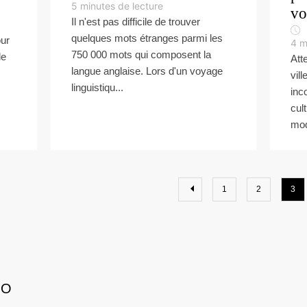
5
minutes de lecture
vo
Il n'est pas difficile de trouver
quelques mots étranges parmi les
our
4
m
750 000 mots qui composent la
le
Att
langue anglaise. Lors d'un voyage
vil
linguistiqu...
inc
cul
mod
1
2
3
GO