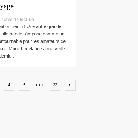
yage
inutes de lecture
ention Berlin ! Une autre grande
le allemande s’impose comme un
ontournable pour les amateurs de
ture. Munich mélange à merveille
ernit...
4
5
22