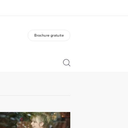
Brochure gratuite
os de nous
EF recrute
mmes-nous ?
Rejoignez nos équipes