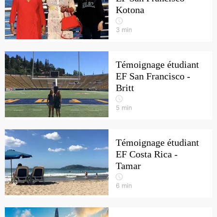
Kotona
3
min
Témoignage étudiant
EF San Francisco -
Britt
5
min
Témoignage étudiant
EF Costa Rica -
Tamar
6
min