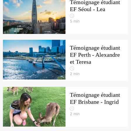
Témoignage étudiant
EF Séoul - Lea
5
min
Témoignage étudiant
EF Perth - Alexandre
et Teresa
2
min
Témoignage étudiant
EF Brisbane - Ingrid
2
min