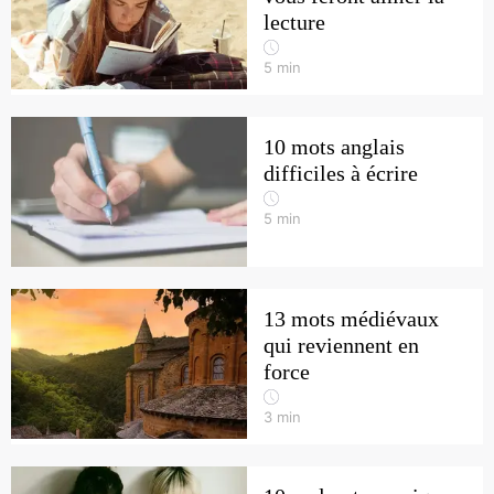
lecture
5
min
10 mots anglais
difficiles à écrire
5
min
13 mots médiévaux
qui reviennent en
force
3
min