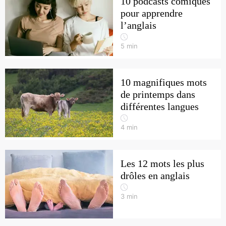
10 podcasts comiques
pour apprendre
l’anglais
5
min
10 magnifiques mots
de printemps dans
différentes langues
4
min
Les 12 mots les plus
drôles en anglais
3
min