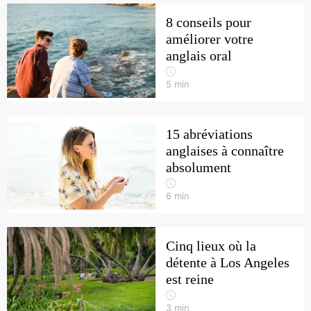
8 conseils pour
améliorer votre
anglais oral
5
min
15 abréviations
anglaises à connaître
absolument
6
min
Cinq lieux où la
détente à Los Angeles
est reine
3
min