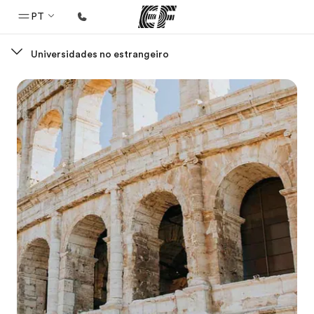
PT
Universidades no estrangeiro
Início
Bem-vindo à EF
Programas
Saiba tudo que oferecemos
Escritórios
Encontre um escritório
Sobre nós
Quem somos
Carreiras
Junte-se a nós