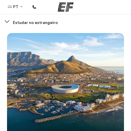
PT
Estudar no estrangeiro
Início
Bem-vindo à EF
Programas
Saiba tudo que oferecemos
Escritórios
Encontre um escritório
Sobre nós
Quem somos
Carreiras
Junte-se a nós