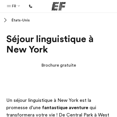
FR
États-Unis
Accueil
Bienvenue chez EF
Séjour linguistique à
Programmes
New York
Nos offres
Bureaux
Brochure gratuite
Trouver un bureau
A propos de nous
Qui sommes-nous ?
Campus EF
Campus EF
EF recrute
Un séjour linguistique à New York est la
promesse d'une
fantastique aventure
qui
Rejoignez nos équipes
transformera votre vie ! De Central Park à West