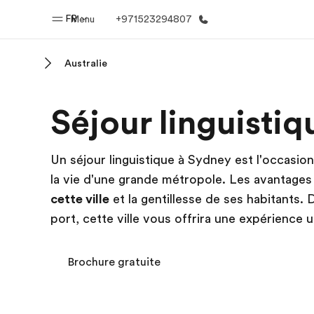
FR
Menu
+971523294807
Australie
Accueil
Progra
Séjour linguisti
Bienvenue chez EF
Nos off
Un séjour linguistique à Sydney est l'occasion
la vie d'une grande métropole. Les avantages
cette ville
et la gentillesse de ses habitants. 
port, cette ville vous offrira une expérience 
Brochure gratuite