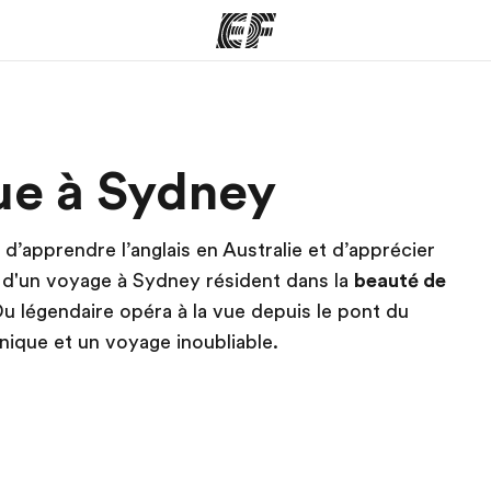
mmes
Bureaux
A prop
que à Sydney
res
Trouver un bureau
Qui so
 d’apprendre l’anglais en Australie et d’apprécier
 d'un voyage à Sydney résident dans la
beauté de
Du légendaire opéra à la vue depuis le pont du
unique et un voyage inoubliable.