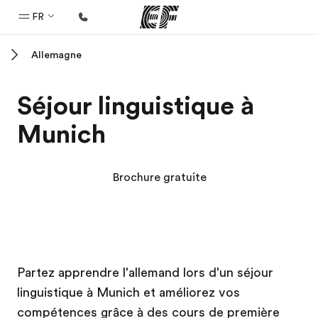
FR
Allemagne
Accueil
Bienvenue chez EF
Séjour linguistique à
Programmes
Munich
Nos offres
Bureaux
Brochure gratuite
Trouver un bureau
A propos de nous
Qui sommes-nous ?
Campus EF
Campus EF
EF recrute
Partez apprendre l'allemand lors d'un séjour
linguistique à Munich et améliorez vos
Rejoignez nos équipes
compétences grâce à des cours de première