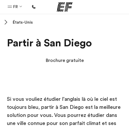
FR
États-Unis
Accueil
Bienvenue chez EF
Partir à San Diego
Programmes
Nos offres
Brochure gratuite
Bureaux
Trouver un bureau
A propos de nous
Campus EF
Campus EF
Si vous vouliez étudier l'anglais là où le ciel est
Qui sommes-nous ?
toujours bleu, partir à San Diego est la meilleure
EF recrute
solution pour vous. Vous pourrez étudier dans
Rejoignez nos équipes
une ville connue pour son parfait climat et ses