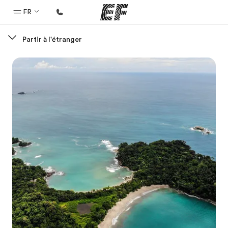
FR
Partir à l'étranger
Accueil
Bienvenue chez EF
Programmes
Nos offres
Bureaux
Trouver un bureau
A propos de nous
Qui sommes-nous ?
EF recrute
Rejoignez nos équipes