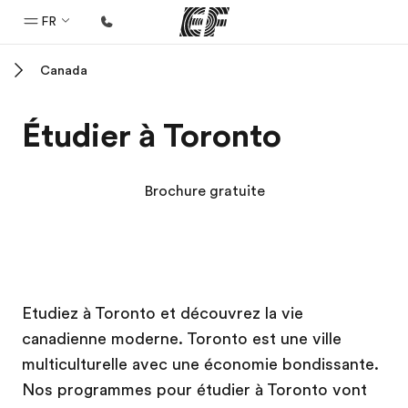
FR
Canada
Accueil
Bienvenue chez EF
Étudier à Toronto
Programmes
Nos offres
Brochure gratuite
Bureaux
Trouver un bureau
A propos de nous
Campus EF
Campus EF
Campus EF
Campus EF
Etudiez à Toronto et découvrez la vie
Qui sommes-nous ?
canadienne moderne. Toronto est une ville
EF recrute
multiculturelle avec une économie bondissante.
Rejoignez nos équipes
Nos programmes pour étudier à Toronto vont