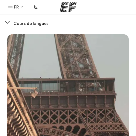
FR
Cours de langues
Accueil
Bienvenue chez EF
Programmes
Nos offres
Bureaux
Trouver un bureau
A propos de nous
Qui sommes-nous ?
EF recrute
Rejoignez nos équipes