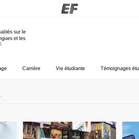
alités sur le
ngues et les
mmes
Bureaux
A prop
F
res
Trouver un bureau
Qui so
age
Carrière
Vie étudiante
Témoignages étu
r