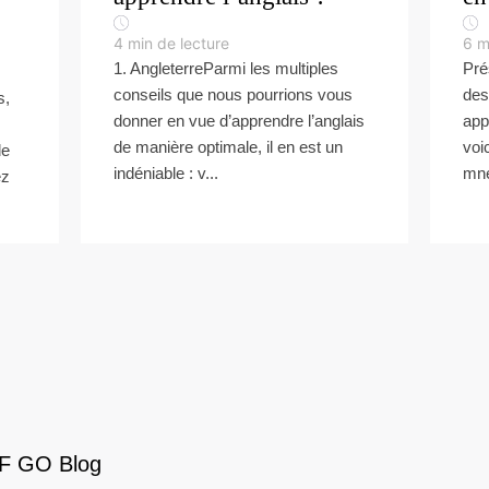
4
min de lecture
6
m
1. AngleterreParmi les multiples
Pré
conseils que nous pourrions vous
des
s,
donner en vue d’apprendre l’anglais
app
de manière optimale, il en est un
voi
de
indéniable : v...
mné
ez
EF GO Blog