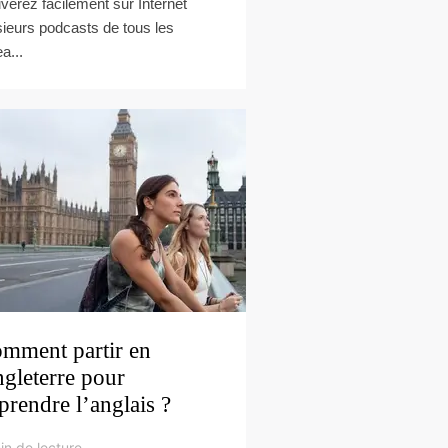
uverez facilement sur Internet
sieurs podcasts de tous les
a...
mment partir en
gleterre pour
prendre l’anglais ?
in de lecture