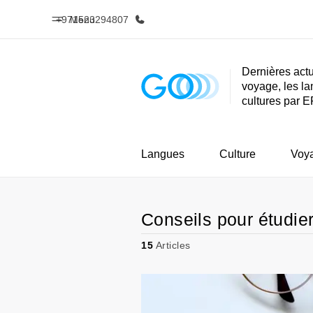
+971523294807
Menu
Dernières actu
voyage, les la
Accueil
Progra
cultures par E
Bienvenue chez EF
Nos off
Langues
Culture
Voy
Conseils pour étudie
15
Articles