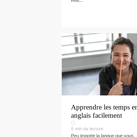
Retr...
Apprendre les temps e
anglais facilement
5
min de lecture
Peu importe la langue que vous