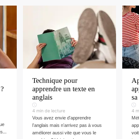
Technique pour
Ap
 ?
apprendre un texte en
ap
anglais
sa
4
min de lecture
4
m
Vous avez envie d'apprendre
Mét
que
l'anglais mais n'arrivez pas à vous
app
s...
améliorer aussi vite que vous le
voi