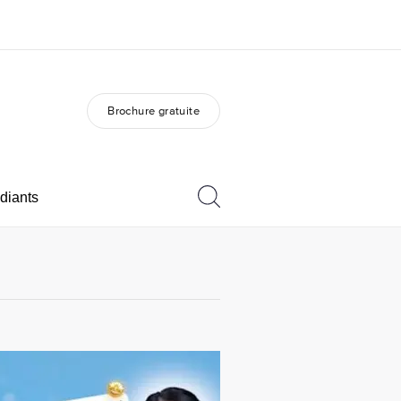
Brochure gratuite
os de nous
EF recrute
mmes-nous ?
Rejoignez nos équipes
diants