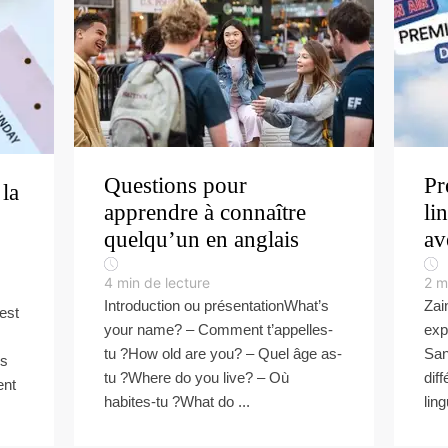
Questions pour
Pr
 la
apprendre à connaître
li
quelqu’un en anglais
av
4
min de lecture
2
m
Introduction ou présentationWhat’s
Zai
est
your name? – Comment t’appelles-
exp
s
tu ?How old are you? – Quel âge as-
San
es
tu ?Where do you live? – Où
dif
ent
habites-tu ?What do ...
lin