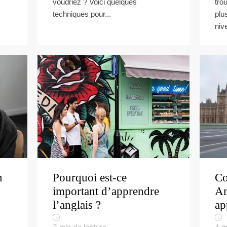
voudriez ? Voici quelques
tro
techniques pour...
plu
nive
n
Pourquoi est-ce
Co
important d’apprendre
An
l’anglais ?
ap
3
min de lecture
4
m