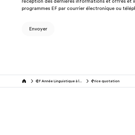
réception des dernières informations et offres et 
programmes EF par courrier électronique ou télép
Envoyer
EF Année Linguistique à l'Etranger
Price quotation
Home