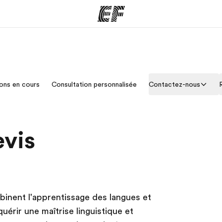
mmes
Bureaux
A prop
ons en cours
Consultation personnalisée
Contactez-nous
res
Trouver un bureau
Qui so
evis
inent l'apprentissage des langues et
érir une maîtrise linguistique et