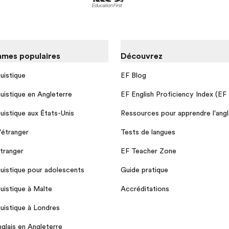
mes populaires
Découvrez
guistique
EF Blog
guistique en Angleterre
EF English Proficiency Index (EF
guistique aux États-Unis
Ressources pour apprendre l'angl
l'étranger
Tests de langues
étranger
EF Teacher Zone
guistique pour adolescents
Guide pratique
guistique à Malte
Accréditations
guistique à Londres
nglais en Angleterre