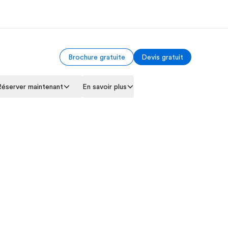
Brochure gratuite
Devis gratuit
os de nous
EF recrute
Réserver maintenant
En savoir plus
mmes-nous ?
Rejoignez nos équipes