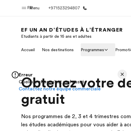
FR
Menu
+971523294807
EF UN AN D’ÉTUDES À L’ÉTRANGER
Etudiants à partir de 16 ans et adultes
Accueil
Progra
Accueil
Nos destinations
Programmes
Promoti
Bienvenue chez EF
Nos off
Erreur
Obtenez votre d
Quelque chose s'est mal passé
Contactez notre équipe commerciale
gratuit
Nos programmes de 2, 3 et 4 trimestres comb
les études académiques pour vous aider à acqu