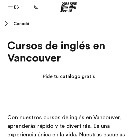
ES
Canadá
Inicio
Bienvenido a EF
Cursos de inglés en
Programas
Vancouver
Ver todo lo que hacemos
Oficinas
Pide tu catálogo gratis
Encuentra una oficina
Sobre nosotros
Quiénes somos
Campus EF
Campus EF
Trabajos
Con nuestros cursos de inglés en Vancouver,
aprenderás rápido y te divertirás. Es una
Únete al equipo
experiencia única en la vida. Nuestras escuelas