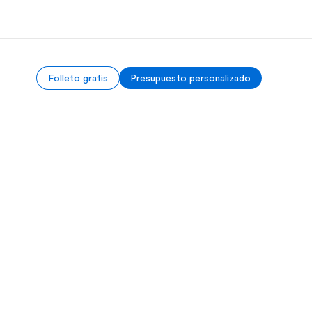
Folleto gratis
Presupuesto personalizado
 nosotros
Trabajos
nes somos
Únete al equipo