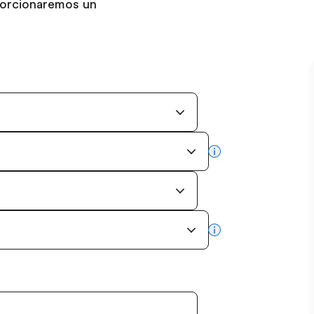
porcionaremos un
more info
more info