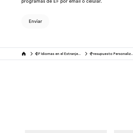
programas de EF por email o celular.
Enviar
EF Idiomas en el Extranjero (50+ años)
Presupuesto Persona
Home