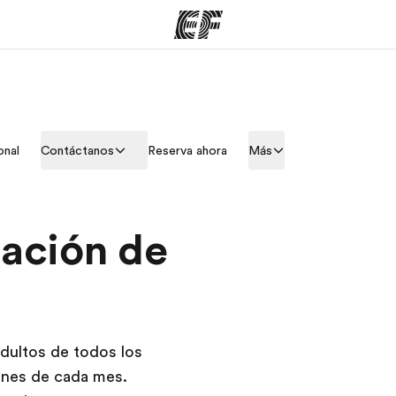
mas
Oficinas
Sobre
onal
Contáctanos
Reserva ahora
Más
ue hacemos
Encuentra una oficina
Quié
zación de
dultos de todos los
lunes de cada mes.