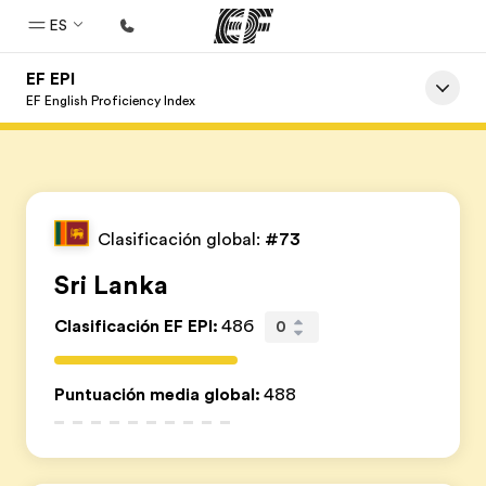
ES
EF EPI
Inicio
EF English Proficiency Index
Bienvenido a EF
Programas
Ver todo lo que hacemos
Clasificación global:
#73
Oficinas
Sri Lanka
Encuentra una oficina
Clasificación EF EPI
:
486
0
Sobre nosotros
Quiénes somos
Puntuación media global
:
488
Trabajos
Únete al equipo