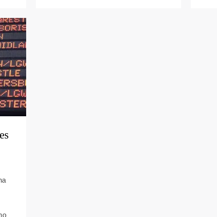
es
na
mo