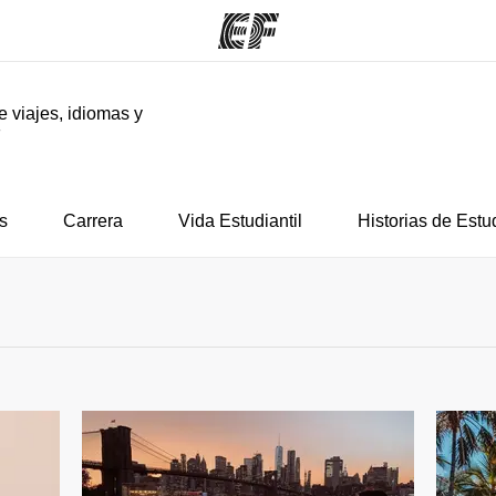
e viajes, idiomas y
F
mas
Oficinas
Sobre
ue hacemos
Encuentra una oficina
Quié
s
Carrera
Vida Estudiantil
Historias de Estu