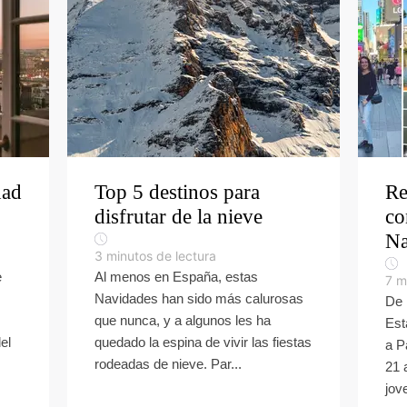
dad
Top 5 destinos para
Re
disfrutar de la nieve
co
Na
3
minutos de lectura
e
Al menos en España, estas
7
m
Navidades han sido más calurosas
De 
que nunca, y a algunos les ha
Est
el
quedado la espina de vivir las fiestas
a P
rodeadas de nieve. Par...
21 
jove