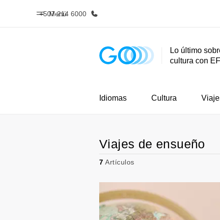
+507 214 6000
Menú
Lo último sobr
cultura con E
Inicio
Progra
Bienvenido a EF
Ver todo lo q
Idiomas
Cultura
Viaje
Viajes de ensueño
7
Artículos