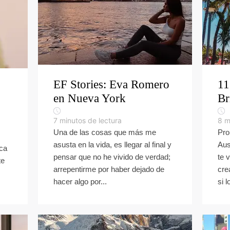
EF Stories: Eva Romero
11
en Nueva York
Br
7
minutos de lectura
8
m
Una de las cosas que más me
Pro
asusta en la vida, es llegar al final y
Aus
oca
pensar que no he vivido de verdad;
te 
te
arrepentirme por haber dejado de
cre
hacer algo por...
si l