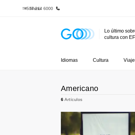
+507 214 6000
Menú
Lo último sobr
cultura con E
Inicio
Progra
Bienvenido a EF
Ver todo lo q
Idiomas
Cultura
Viaje
Americano
6
Artículos