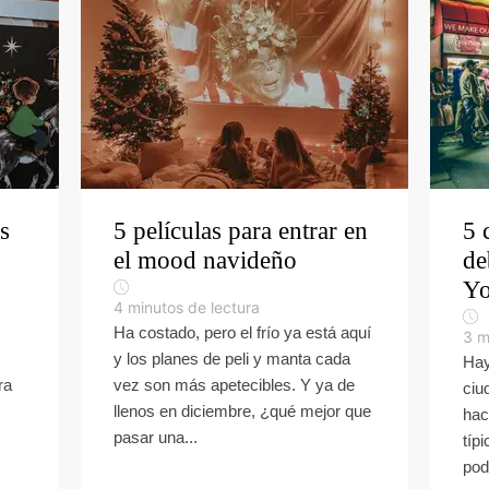
s
5 películas para entrar en
5 
el mood navideño
de
Yo
4
minutos de lectura
Ha costado, pero el frío ya está aquí
3
m
y los planes de peli y manta cada
Hay
ra
vez son más apetecibles. Y ya de
ciu
llenos en diciembre, ¿qué mejor que
hac
pasar una...
típ
pod