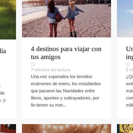
4 destinos para viajar con
Un
día
tus amigos
in
7
minutos de lectura
5
m
Una vez superados los temidos
¿Qu
exámenes de enero, los estudiantes
ext
s
que pasaron las Navidades entre
más
más
libros, apuntes y subrayadores, por
com
, y
fin tienen su mer...
mil