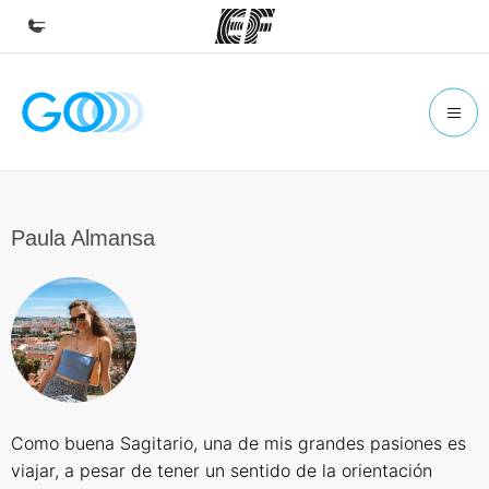
Inicio
Bienvenido a EF
Programas
Ver todo lo que hacemos
Paula Almansa
Oficinas
Encuentra una oficina
Sobre nosotros
Quiénes somos
Trabajos
Como buena Sagitario, una de mis grandes pasiones es
Únete al equipo
viajar, a pesar de tener un sentido de la orientación