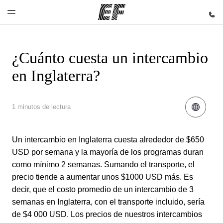
¿Cuánto cuesta un intercambio
Inicio
Programas
Oficinas
Sobre
Trabajos
en Inglaterra?
nosotros
Bienvenido
Ver todo lo
Encuentra
Únete al
a EF
que hacemos
una oficina
equipo
Quiénes
somos
1 minutos de lectura
Un intercambio en Inglaterra cuesta alrededor de $650
USD por semana y la mayoría de los programas duran
como mínimo 2 semanas. Sumando el transporte, el
precio tiende a aumentar unos $1000 USD más. Es
decir, que el costo promedio de un intercambio de 3
semanas en Inglaterra, con el transporte incluido, sería
de $4 000 USD. Los precios de nuestros intercambios