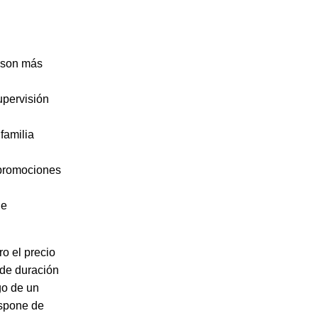
 son más
upervisión
 familia
 promociones
de
o el precio
 de duración
go de un
ispone de