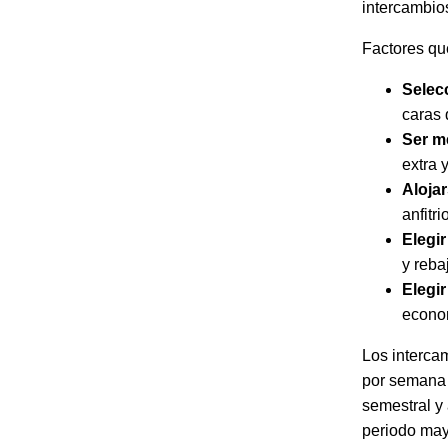
intercambios
Factores qu
Selec
caras 
Ser m
extra 
Alojar
anfitr
Elegi
y reba
Elegi
econo
Los intercam
por semana 
semestral y 
periodo may