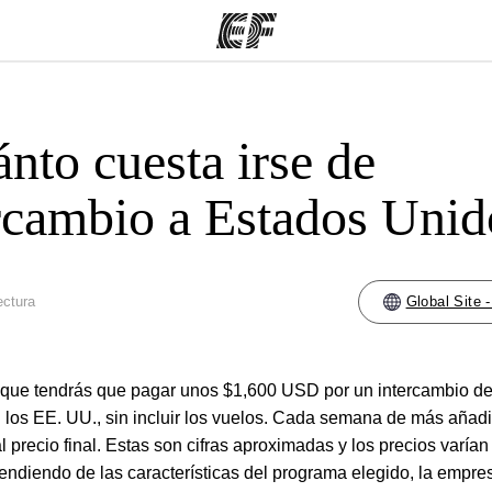
nto cuesta irse de
mas
Oficinas
Sobre
ue hacemos
Encuentra una oficina
Quié
rcambio a Estados Unid
ectura
Global Site 
que tendrás que pagar unos $1,600 USD por un intercambio d
los EE. UU., sin incluir los vuelos. Cada semana de más añadi
precio final. Estas son cifras aproximadas y los precios varían
ndiendo de las características del programa elegido, la empre