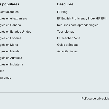
s populares
Descubre
 estudiantiles
EF Blog
glés en el extranjero
EF English Proficiency Index (EF EPI)
nglés en Canadá
Recursos para aprender inglés
glés en Estados Unidos
Test Idiomas
glés en Londres
EF Teacher Zone
glés en Malta
Guías prácticas
glés en Irlanda
Acreditaciones
glés en Australia
glés en Inglaterra
lés
rogramas
Política de privacid