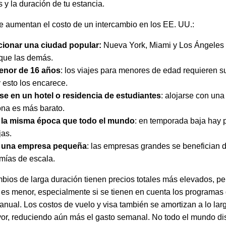
 y la duración de tu estancia.
e aumentan el costo de un intercambio en los EE. UU.:
cionar una ciudad popular:
Nueva York, Miami y Los Ángeles
que las demás.
enor de 16 años
: los viajes para menores de edad requieren s
y esto los encarece.
se en un hotel o residencia de estudiantes
: alojarse con una
iona es más barato.
r la misma época que todo el mundo
: en temporada baja hay
jas.
r una empresa pequeña
: las empresas grandes se benefician 
mías de escala.
bios de larga duración tienen precios totales más elevados, per
es menor, especialmente si se tienen en cuenta los programas
anual. Los costos de vuelo y visa también se amortizan a lo lar
or, reduciendo aún más el gasto semanal. No todo el mundo d