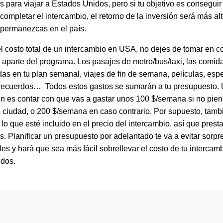
 para viajar a Estados Unidos, pero si tu objetivo es conseguir 
 completar el intercambio, el retorno de la inversión será más al
permanezcas en el país.
el costo total de un intercambio en USA, no dejes de tomar en 
s aparte del programa. Los pasajes de metro/bus/taxi, las comid
das en tu plan semanal, viajes de fin de semana, películas, esp
 recuerdos… Todos estos gastos se sumarán a tu presupuesto.
n es contar con que vas a gastar unos 100 $/semana si no piens
 ciudad, o 200 $/semana en caso contrario. Por supuesto, tamb
o que esté incluido en el precio del intercambio, así que prest
s. Planificar un presupuesto por adelantado te va a evitar sorpr
s y hará que sea más fácil sobrellevar el costo de tu intercamb
dos.