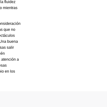
la fluidez
to mientras
consideración
as que no
ectáculos
 Una buena
as salir
ién
a atención a
esas
io en los