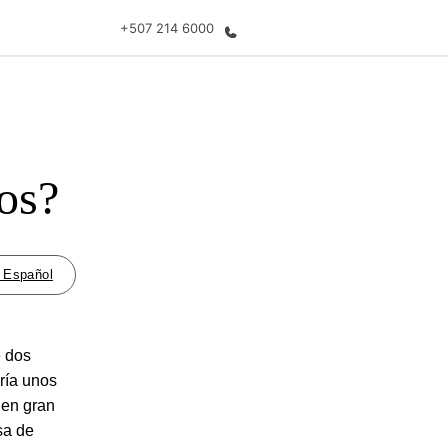
+507 214 6000
 nosotros
Trabajos
nes somos
Únete al equipo
os?
- Español
e dos
ría unos
 en gran
sa de