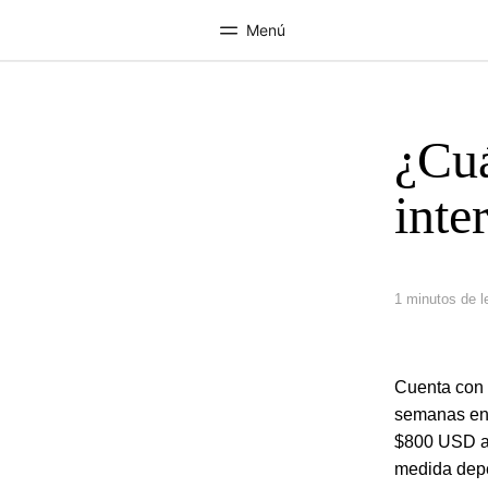
Menú
¿Cuá
Inicio
Progra
Bienvenido a EF
Ver todo lo q
inte
1 minutos de l
Cuenta con 
semanas en 
$800 USD al 
medida depe