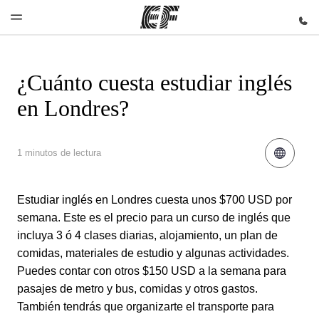
¿Cuánto cuesta estudiar inglés
Inicio
Programas
Oficinas
Sobre
Trabajos
en Londres?
nosotros
Bienvenido
Ver todo lo
Encuentra
Únete al
a EF
que hacemos
una oficina
equipo
Quiénes
somos
1 minutos de lectura
Estudiar inglés en Londres cuesta unos $700 USD por
semana. Este es el precio para un curso de inglés que
incluya 3 ó 4 clases diarias, alojamiento, un plan de
comidas, materiales de estudio y algunas actividades.
Puedes contar con otros $150 USD a la semana para
pasajes de metro y bus, comidas y otros gastos.
También tendrás que organizarte el transporte para