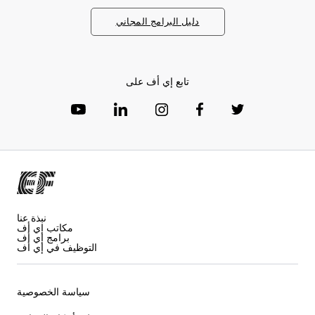
دليل البرامج المجاني
تابع إي أف على
نبذة عنا
مكاتب إي أف
برامج إي أف
التوظيف في إي أف
سياسة الخصوصية