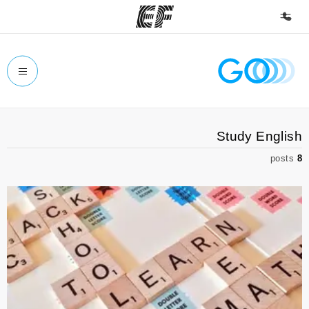
الصفحة الرئيسية
أهلا بكم في إي أف
برامج
Study English
شاهد كل ما نقوم به
posts
8
مكاتب
أعثر على مكتب قريب منك
نبذة عنا
من نحن
وظائف
إنضم إلى الفريق