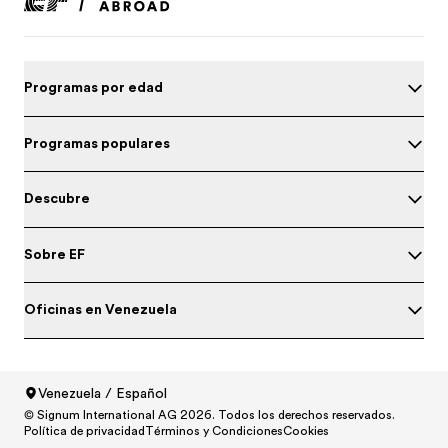
Programas por edad
Programas populares
Descubre
Sobre EF
Oficinas en Venezuela
Prueba tu nivel de inglés
Venezuela / Español
© Signum International AG 2026. Todos los derechos reservados.
North America
/
Canada / English
Política de privacidad
Términos y Condiciones
Cookies
North America
/
Canada / Français