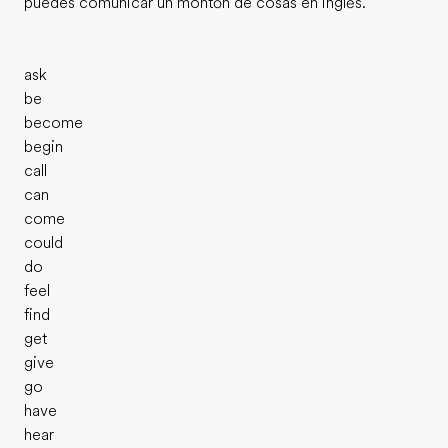
puedes comunicar un montón de cosas en inglés.
ask
be
become
begin
call
can
come
could
do
feel
find
get
give
go
have
hear