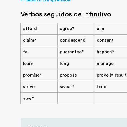
Prueba tu comprensión
Verbos seguidos de infinitivo
afford
agree*
aim
claim*
condescend
consent
fail
guarantee*
happen*
learn
long
manage
promise*
propose
prove (= result
strive
swear*
tend
vow*