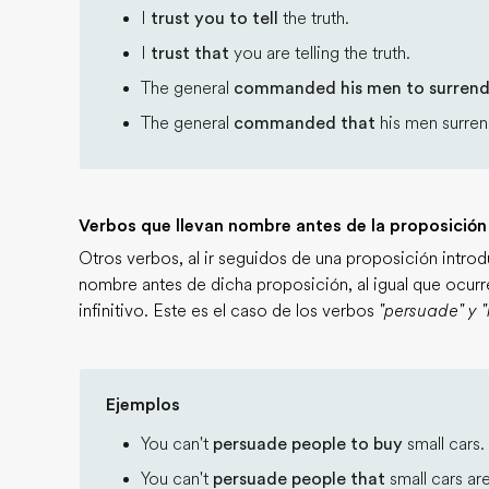
I
trust you to tell
the truth.
I
trust that
you are telling the truth.
The general
commanded his men to surrend
The general
commanded that
his men surren
Verbos que llevan nombre antes de la proposición 
Otros verbos, al ir seguidos de una proposición introdu
nombre antes de dicha proposición, al igual que ocurre
infinitivo. Este es el caso de los verbos
"persuade" y 
Ejemplos
You can't
persuade people to buy
small cars.
You can't
persuade people that
small cars are