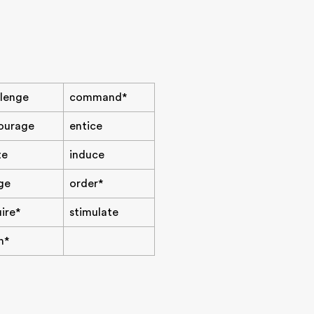
llenge
command*
ourage
entice
te
induce
ge
order*
ire*
stimulate
n*