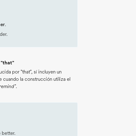
er
.
der.
"that"
cida por "that", sí incluyen un
 cuando la construcción utiliza el
"remind"
.
 better.