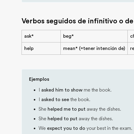
Verbos seguidos de infinitivo o de
ask*
beg*
c
help
mean* (=tener intención de)
r
Ejemplos
I
asked him to show
me the book.
I
asked to see
the book.
She
helped me to put
away the dishes.
She
helped to put
away the dishes.
We
expect you to do
your best in the exam.