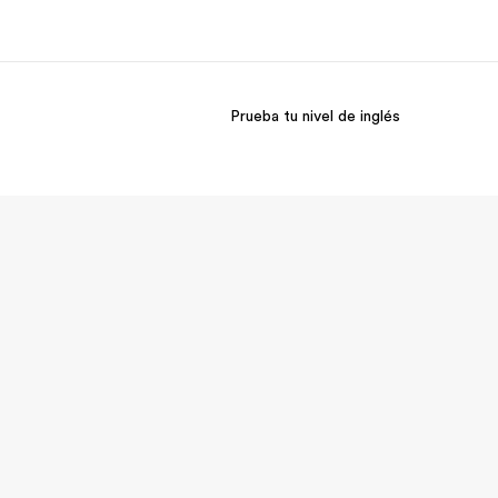
Prueba tu nivel de inglés
 nosotros
Trabajos
nes somos
Únete al equipo