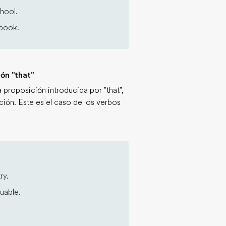
hool.
book.
ón "that"
 proposición introducida por "that",
ión. Este es el caso de los verbos
ry.
uable.