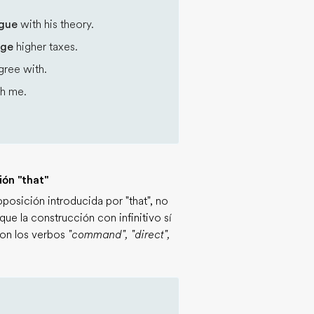
rgue
with his theory.
rge
higher taxes.
gree with.
th me.
ón "that"
osición introducida por "that", no
e la construcción con infinitivo sí
con los verbos
"command", "direct",