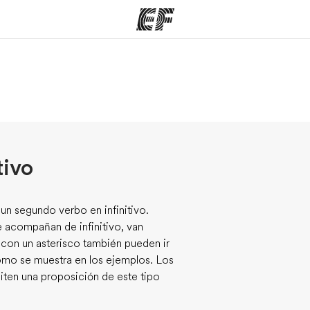
mas
Oficinas
Sobre
ue hacemos
Encuentra una oficina
Quié
tivo
un segundo verbo en infinitivo.
 acompañan de infinitivo, van
 con un asterisco también pueden ir
como se muestra en los ejemplos. Los
ten una proposición de este tipo