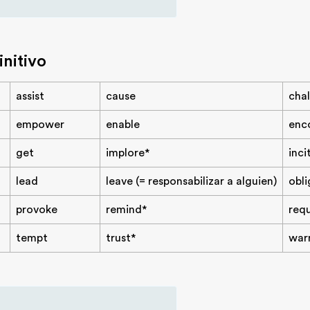
nitivo
assist
cause
cha
empower
enable
enc
get
implore*
inci
lead
leave (= responsabilizar a alguien)
obli
provoke
remind*
requ
tempt
trust*
war