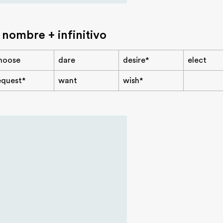
 nombre + infinitivo
hoose
dare
desire*
elect
equest*
want
wish*