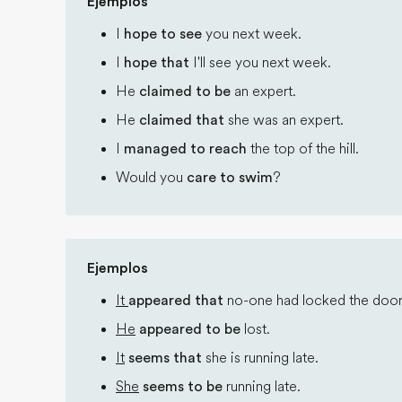
Ejemplos
I
hope to see
you next week.
I
hope that
I'll see you next week.
He
claimed to be
an expert.
He
claimed that
she was an expert.
I
managed to reach
the top of the hill.
Would you
care to swim
?
Ejemplos
It
appeared that
no-one had locked the door
He
appeared to be
lost.
It
seems that
she is running late.
She
seems to be
running late.