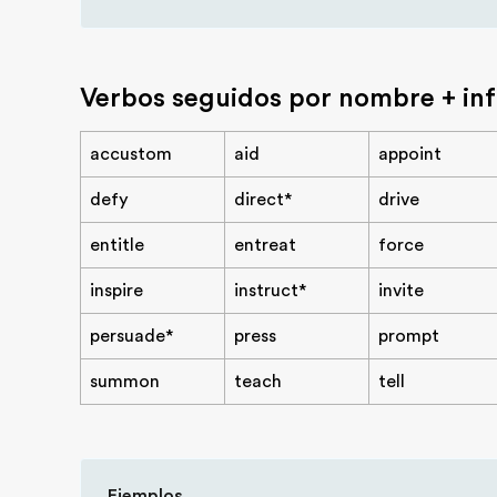
Verbos seguidos por nombre + infi
accustom
aid
appoint
defy
direct*
drive
entitle
entreat
force
inspire
instruct*
invite
persuade*
press
prompt
summon
teach
tell
Ejemplos