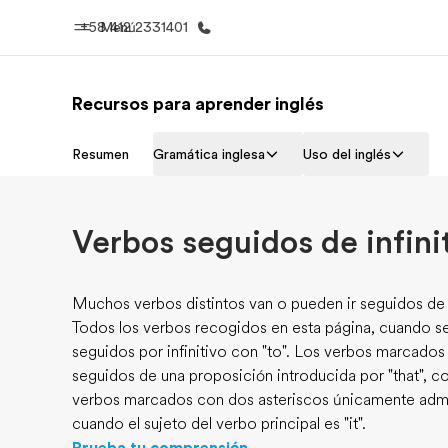
+58 412 2331401
Menú
Recursos para aprender inglés
Inicio
Progra
Resumen
Gramática inglesa
Uso del inglés
Bienvenido a EF
Ver todo lo q
Verbos seguidos de infini
Muchos verbos distintos van o pueden ir seguidos de 
Todos los verbos recogidos en esta página, cuando se
seguidos por infinitivo con "to". Los verbos marcados
seguidos de una proposición introducida por "that", 
verbos marcados con dos asteriscos únicamente admi
cuando el sujeto del verbo principal es "it".