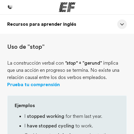
Recursos para aprender inglés
Inicio
Bienvenido a EF
Uso de "stop"
Programas
Ver todo lo que hacemos
La construcción verbal con
"stop"
+ "gerund"
implica
que una acción en progreso se termina. No existe una
Oficinas
relación causal entre los dos verbos empleados.
Encuentra una oficina
Prueba tu comprensión
Sobre nosotros
Quiénes somos
Ejemplos
Trabajos
I
stopped working
for them last year.
Únete al equipo
I
have stopped cycling
to work.