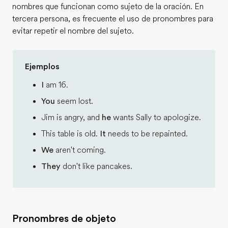
nombres que funcionan como sujeto de la oración. En
tercera persona, es frecuente el uso de pronombres para
evitar repetir el nombre del sujeto.
Ejemplos
I
am 16.
You
seem lost.
Jim is angry, and
he
wants Sally to apologize.
This table is old.
It
needs to be repainted.
We
aren't coming.
They
don't like pancakes.
Pronombres de objeto