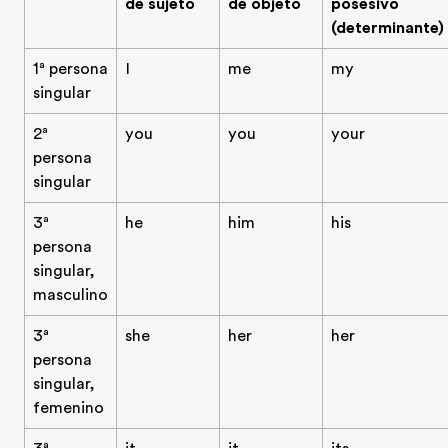
de sujeto
de objeto
posesivo
(determinante)
1ª persona
I
me
my
singular
2ª
you
you
your
persona
singular
3ª
he
him
his
persona
singular,
masculino
3ª
she
her
her
persona
singular,
femenino