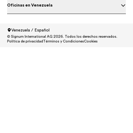
Oficinas en Venezuela
Venezuela / Español
© Signum International AG 2026. Todos los derechos reservados.
North America
/
Canada / English
Política de privacidad
Términos y Condiciones
Cookies
North America
/
Canada / Français
North America
/
México / Español
North America
/
United States / English
Central and South America
/
Argentina / Español
Central and South America
/
Brasil / Português
Central and South America
/
Chile / Español
Central and South America
/
Colombia / Español
Central and South America
/
Ecuador / Español
Central and South America
/
Panamá / Español
Central and South America
/
Perú / Español
Central and South America
/
República Dominicana / Es
Central and South America
/
Venezuela / Español
Europe
/
Österreich / Deutsch