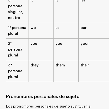
3ª
it
it
its
persona
singular,
neutro
1ª persona
we
us
our
plural
2ª
you
you
your
persona
plural
3ª
they
them
their
persona
plural
Pronombres personales de sujeto
Los pronombres personales de sujeto sustituyen a