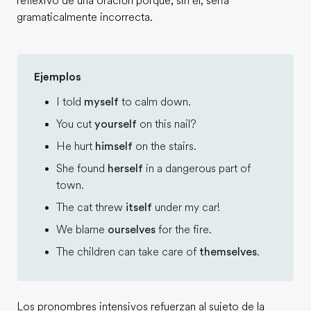
reflexivo de una oración porque, sin él, sería
gramaticalmente incorrecta.
Ejemplos
I told
myself
to calm down.
You cut
yourself
on this nail?
He hurt
himself
on the stairs.
She found
herself
in a dangerous part of
town.
The cat threw
itself
under my car!
We blame
ourselves
for the fire.
The children can take care of
themselves
.
Los pronombres intensivos refuerzan al sujeto de la