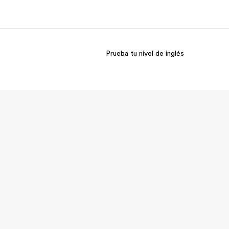
Prueba tu nivel de inglés
 nosotros
Trabajos
nes somos
Únete al equipo