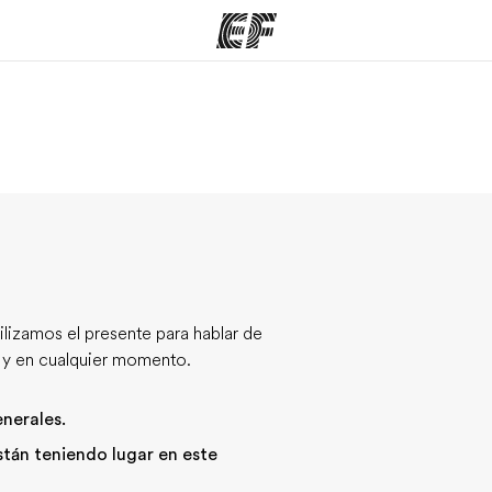
mas
Oficinas
Sobre
ue hacemos
Encuentra una oficina
Quié
ilizamos el presente para hablar de
a y en cualquier momento.
enerales.
tán teniendo lugar en este