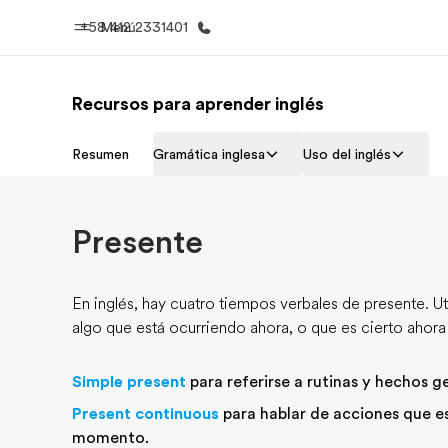
+58 412 2331401
Menú
Recursos para aprender inglés
Inicio
Progra
Resumen
Gramática inglesa
Uso del inglés
Bienvenido a EF
Ver todo lo q
Presente
En inglés, hay cuatro tiempos verbales de presente. Ut
algo que está ocurriendo ahora, o que es cierto ahor
Simple present
para referirse a rutinas y hechos g
Present continuous
para hablar de acciones que es
momento.