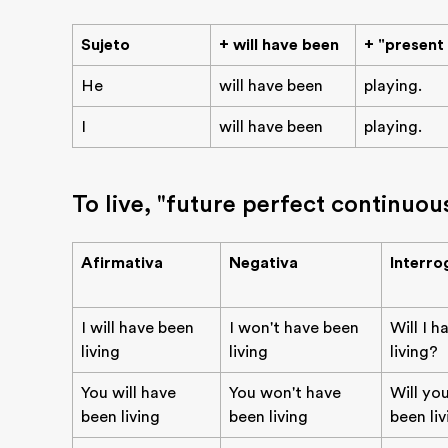
Sujeto
+ will have been
+ "present 
He
will have been
playing.
I
will have been
playing.
To live, "future perfect continuou
Afirmativa
Negativa
Interro
I will have been
I won't have been
Will I h
living
living
living?
You will have
You won't have
Will yo
been living
been living
been li