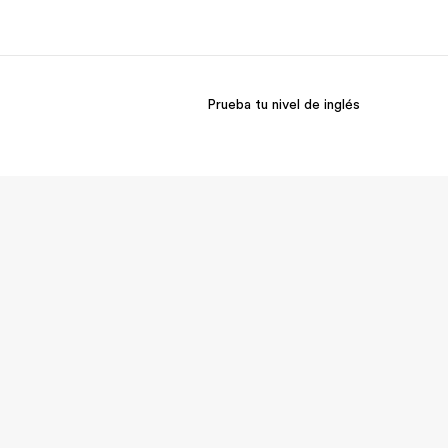
Prueba tu nivel de inglés
 nosotros
Trabajos
nes somos
Únete al equipo