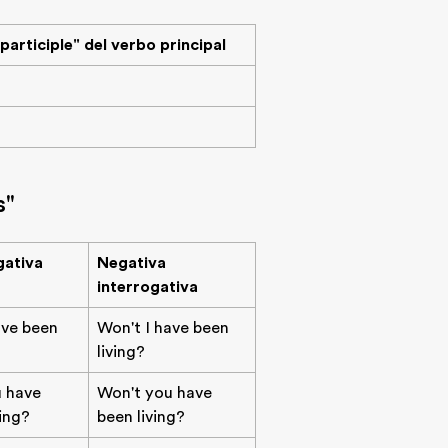
participle" del verbo principal
s"
gativa
Negativa
interrogativa
ave been
Won't I have been
living?
u have
Won't you have
ving?
been living?