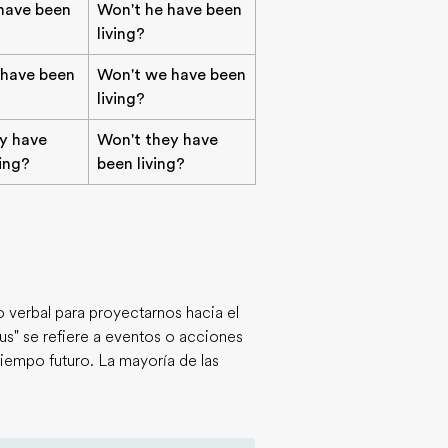
 have been
Won't he have been
living?
 have been
Won't we have been
living?
ey have
Won't they have
ving?
been living?
o verbal para proyectarnos hacia el
uous" se refiere a eventos o acciones
iempo futuro. La mayoría de las