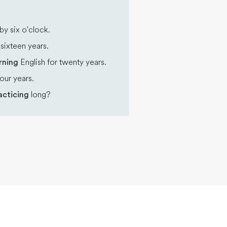
by six o'clock.
sixteen years.
arning
English for twenty years.
our years.
acticing
long?