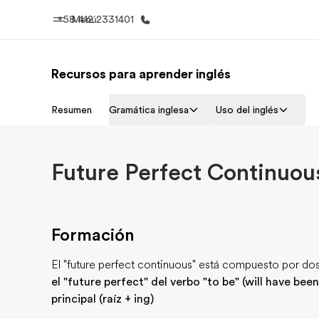
+58 412 2331401
Menú
Recursos para aprender inglés
Inicio
Progra
Resumen
Gramática inglesa
Uso del inglés
Bienvenido a EF
Ver todo lo q
Future Perfect Continuou
Formación
El "future perfect continuous" está compuesto por do
el "future perfect" del verbo "to be" (will have been
principal (raíz + ing)