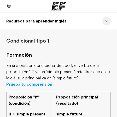
Recursos para aprender inglés
Inicio
Bienvenido a EF
Condicional tipo 1
Programas
Ver todo lo que hacemos
Formación
Oficinas
En una oración condicional de tipo 1, el verbo de la
Encuentra una oficina
proposición "if" va en "simple present", mientras que el de
la cláusula principal va en "simple future".
Sobre nosotros
Prueba tu comprensión
Quiénes somos
Proposición "if"
Proposición principal
Trabajos
(condición)
(resultado)
Únete al equipo
If + simple present
simple future