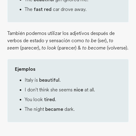
The
fast red
car drove away.
También podemos utilizar los adjetivos después de
verbos de estado y sensación como
to be
(ser),
to
seem
(parecer),
to look
(parecer) &
to become
(volverse).
Ejemplos
Italy is
beautiful
.
I don't think she seems
nice
at all.
You look
tired
.
The night
became
dark.