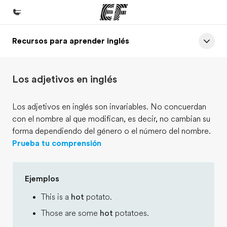
Recursos para aprender inglés
Inicio
Bienvenido a EF
Los adjetivos en inglés
Programas
Ver todo lo que hacemos
Los adjetivos en inglés son invariables. No concuerdan
con el nombre al que modifican, es decir, no cambian su
Oficinas
forma dependiendo del género o el número del nombre.
Encuentra una oficina
Prueba tu comprensión
Sobre nosotros
Quiénes somos
Ejemplos
Trabajos
This is a
hot
potato.
Únete al equipo
Those are some
hot
potatoes.