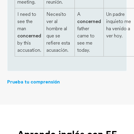
meeting.
reunión.
I need to
Necesito
A
Un padre
see the
ver al
concerned
inquieto me
man
hombre al
father
ha venido a
concerned
que se
came to
ver hoy.
by this
refiere esta
see me
accusation.
acusación.
today.
Prueba tu comprensión