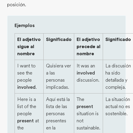
posición.
Ejemplos
El adjetivo
Significado
El adjetivo
Significado
sigue al
precede al
nombre
nombre
I want to
Quisiera ver
It was an
La discusión
see the
a las
involved
ha sido
people
personas
discussion.
detallada y
involved
.
implicadas.
compleja.
Here is a
Aquí está la
The
La situación
list of the
lista de las
present
actual no es
people
personas
situation is
sostenible.
present
at
presentes
not
the
en la
sustainable.