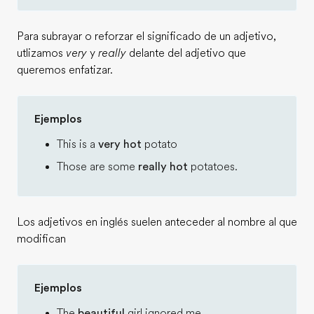
Para subrayar o reforzar el significado de un adjetivo,
utlizamos
very
y
really
delante del adjetivo que
queremos enfatizar.
Ejemplos
This is a
very hot
potato
Those are some
really hot
potatoes.
Los adjetivos en inglés suelen anteceder al nombre al que
modifican
Ejemplos
The
beautiful
girl ignored me.