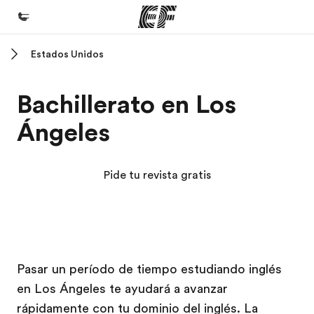
Estados Unidos
Inicio
Bienvenido a EF
Bachillerato en Los
Programas
Ángeles
Ver todo lo que hacemos
Oficinas
Pide tu revista gratis
Encuentra una oficina
Sobre nosotros
Quiénes somos
Campus EF
Campus EF
Campus EF
Campus EF
Trabajos
Pasar un período de tiempo estudiando inglés
en Los Ángeles te ayudará a avanzar
Únete al equipo
rápidamente con tu dominio del inglés. La