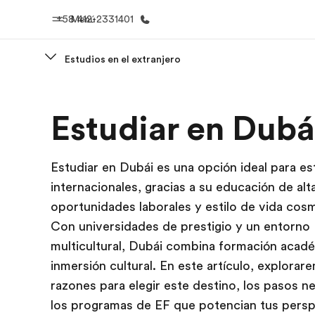
+58 412-2331401
Menú
Estudios en el extranjero
Inicio
Progra
Estudiar en Dubá
Bienvenido a EF
Ver todo lo q
Estudiar en Dubái es una opción ideal para es
internacionales, gracias a su educación de alta
oportunidades laborales y estilo de vida cosm
Con universidades de prestigio y un entorno
multicultural, Dubái combina formación acad
inmersión cultural. En este artículo, explorar
razones para elegir este destino, los pasos n
los programas de EF que potencian tus persp