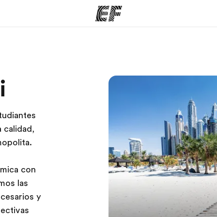
mas
Oficinas
Sobre
i
ue hacemos
Encuentra una oficina
Quié
tudiantes
 calidad,
opolita.
émica con
emos las
ecesarios y
ectivas