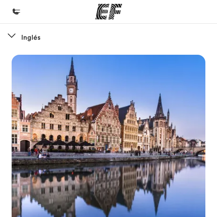
Inglés
Inicio
Bienvenido a EF
Programas
Ver todo lo que hacemos
Oficinas
Encuentra una oficina
Sobre nosotros
Quiénes somos
Trabajos
Únete al equipo