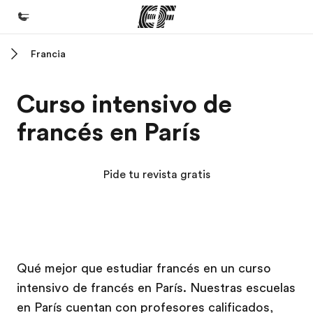
Francia
Inicio
Bienvenido a EF
Curso intensivo de
Programas
francés en París
Ver todo lo que hacemos
Oficinas
Pide tu revista gratis
Encuentra una oficina
Sobre nosotros
Quiénes somos
Campus EF
Campus EF
Trabajos
Qué mejor que estudiar francés en un curso
intensivo de francés en París. Nuestras escuelas
Únete al equipo
en París cuentan con profesores calificados,