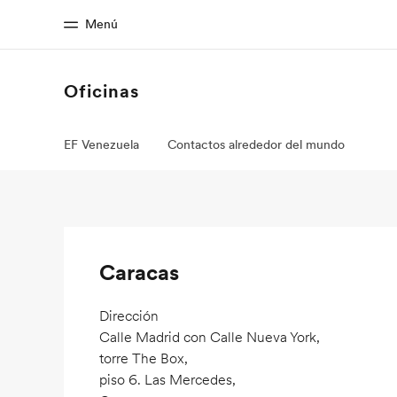
Menú
Oficinas
Inicio
Progra
EF Venezuela
Contactos alrededor del mundo
Bienvenido a EF
Ver todo lo qu
Caracas
Dirección
Calle Madrid con Calle Nueva York,
torre The Box,
piso 6. Las Mercedes,