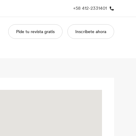
+58 412-2331401
Pide tu revista gratis
Inscríbete ahora
 nosotros
Trabajos
nes somos
Únete al equipo