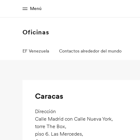
Menú
Oficinas
Inicio
Progra
EF Venezuela
Contactos alrededor del mundo
Bienvenido a EF
Ver todo lo qu
Caracas
Dirección
Calle Madrid con Calle Nueva York,
torre The Box,
piso 6. Las Mercedes,