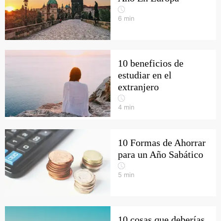
6
min
10 beneficios de
estudiar en el
extranjero
4
min
10 Formas de Ahorrar
para un Año Sabático
5
min
10 cosas que deberías