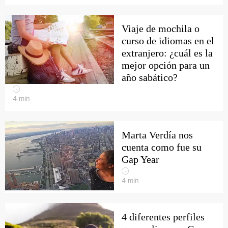
Viaje de mochila o
curso de idiomas en el
extranjero: ¿cuál es la
mejor opción para un
año sabático?
4
min
Marta Verdía nos
cuenta como fue su
Gap Year
4
min
4 diferentes perfiles