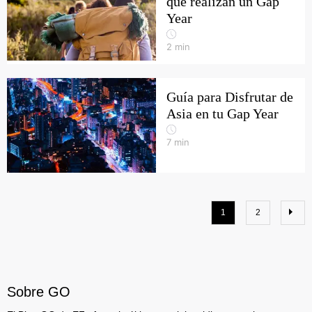
que realizan un Gap
Year
2
min
Guía para Disfrutar de
Asia en tu Gap Year
7
min
1
2
Sobre GO