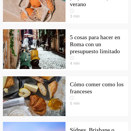
verano
3
min
5 cosas para hacer en
Roma con un
presupuesto limitado
4
min
Cómo comer como los
franceses
5
min
Sídney, Brisbane o